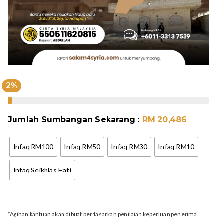
2
%
Jumlah Sumbangan Sekarang :
RM 20,486
Infaq RM100
Infaq RM50
Infaq RM30
Infaq RM10
Infaq Seikhlas Hati
*Agihan bantuan akan dibuat berdasarkan penilaian keperluan penerima