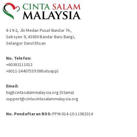
8-19-2, Jln Medan Pusat Bandar 7A,
Seksyen 9, 43650 Bandar Baru Bangi,
Selangor Darul Ehsan
No. Telefon:
+60382111012
+6011-24407539 (Whatsapp)
Email:
hq@cintasalammalaysia.org (Utama)
support@cintacintasalammalaysia.org
No. Pendaftaran ROS:
PPM-014-10-11082014