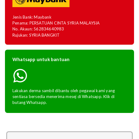
Jenis Bank: Maybank
Penama: PERSATUAN CINTA SYRIA MALAYSIA
No. Akaun: 562834640983
Rujukan: SYRIA BANGKIT
Whatsapp untuk bantuan
Lakukan derma sambil dibantu oleh pegawai kami yang
sentiasa bersedia menerima mesej di Whatsapp. Klik di
butang Whatsapp.